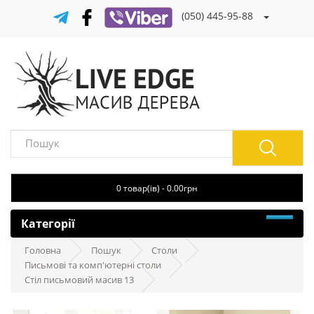
(050) 445-95-88
0 товар(ів) - 0.00грн
Категорії
Головна
Пошук
Столи
Письмові та комп'ютерні столи
Стіл письмовий масив 13