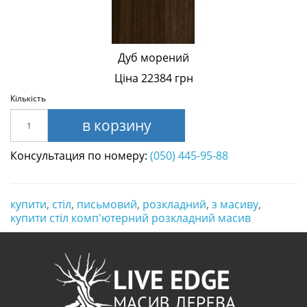
Дуб морений
Ціна 22384 грн
Кількість
в корзину
Консультация по номеру:
(050) 445-95-88
купити
,
стіл
,
письмовий
,
розкладний
,
з масиву
,
купити стіл комп'ютерний розкладний масив