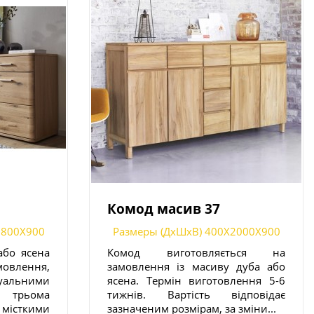
Комод масив 37
1800X900
Размеры (ДxШxВ) 400X2000X900
або ясена
Комод виготовляється на
мовлення,
замовлення із масиву дуба або
альними
ясена. Термін виготовлення 5-6
 трьома
тижнів. Вартість відповідає
сткими
зазначеним розмірам, за зміни...