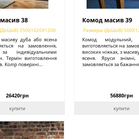
масив 38
Комод масив 39
 (ДxШxВ) 350X1020X1200
Размеры (ДxШxВ) 500X1
 масиву дуба або ясена
Комод модульний, я
яється на замовлення,
виготовляється на замо
за індивідуальними
високих ніжках, з масив
и. Термін виготовлення
ясеня. Яруси знімні, 
в. Колір поверхні...
замовляється за бажанням
26420грн
56880грн
купити
купити