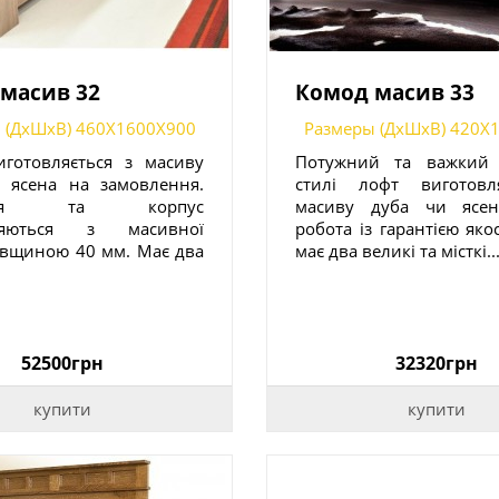
масив 32
Комод масив 33
 (ДxШxВ) 460X1600X900
Размеры (ДxШxВ) 420X
готовляється з масиву
Потужний та важкий
 ясена на замовлення.
стилі лофт виготовл
ниця та корпус
масиву дуба чи ясен
вляються з масивної
робота із гарантією яко
вщиною 40 мм. Має два
має два великі та місткі..
52500грн
32320грн
купити
купити