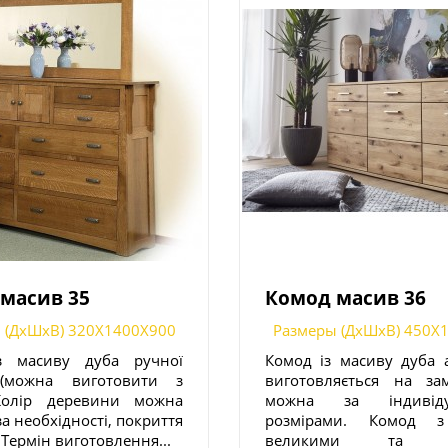
масив 35
Комод масив 36
 (ДxШxВ) 320X1400X900
Размеры (ДxШxВ) 450X
з масиву дуба ручної
Комод із масиву дуба 
(можна виготовити з
виготовляється на за
 Колір деревини можна
можна за індивіду
а необхідності, покриття
розмірами. Комод з
. Термін виготовлення...
великими та мі