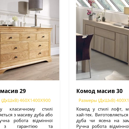
масив 29
Комод масив 30
 (ДxШxВ) 460X1400X900
Размеры (ДxШxВ) 400X
у класичному стилі
Комод у стилі лофт, мі
яється з масиву дуба або
хай-тек. Виготовляється
учна робота відмінної
дуба чи ясена на зам
, з гарантією та
Ручна робота відмінної