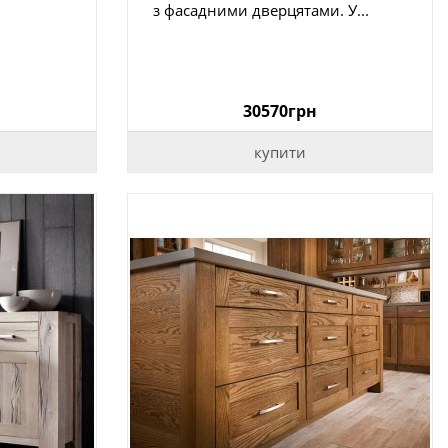
з фасадними дверцятами. У...
30570грн
купити