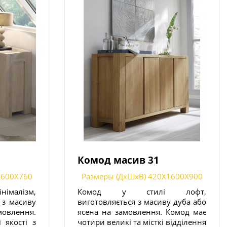
Комод масив 31
1600X760
Размеры (ДxШxВ) 420X1600X900
німалізм,
Комод у стилі лофт,
 з масиву
виготовляється з масиву дуба або
овлення.
ясена на замовлення. Комод має
 якості з
чотири великі та місткі відділення