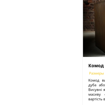
Комод 
Размеры
Комод ви
дуба або
Висувні 
масиву 
вартість 