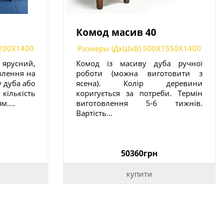
Комод масив 40
200X1400
Размеры (ДxШxВ) 500X1550X1400
русний,
Комод із масиву дуба ручної
влення на
роботи (можна виготовити з
у дуба або
ясена). Колір деревини
кількість
коригується за потреби. Термін
....
виготовлення 5-6 тижнів.
Вартість...
50360грн
купити