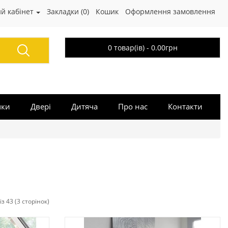
й кабінет
Закладки (0)
Кошик
Оформлення замовлення
0 товар(ів) - 0.00грн
чки
Двері
Дитяча
Про нас
Контакти
з 43 (3 сторінок)