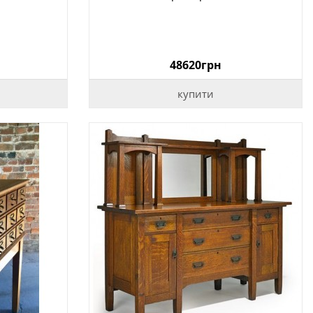
48620грн
купити