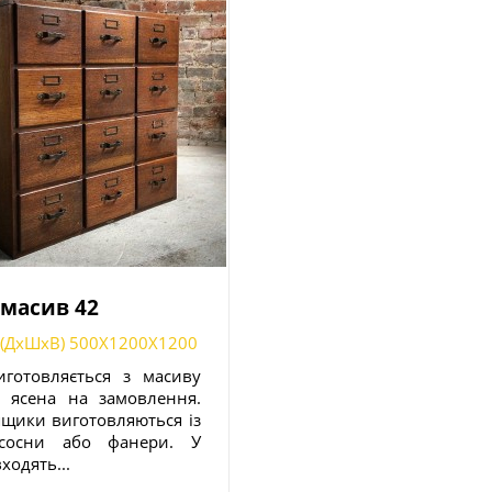
масив 42
 (ДxШxВ) 500X1200X1200
готовляється з масиву
 ясена на замовлення.
ящики виготовляються із
сосни або фанери. У
входять...