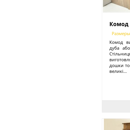
Комод 
Размеры
Комод ви
дуба або
Стіль
вигото
дошки то
великі...