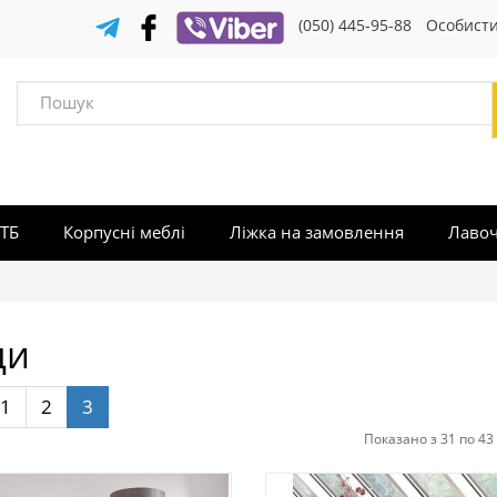
(050) 445-95-88
Особисти
 ТБ
Корпусні меблі
Ліжка на замовлення
Лаво
ди
1
2
3
Показано з 31 по 43 і