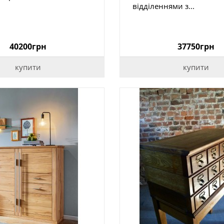
відділеннями з...
40200грн
37750грн
купити
купити