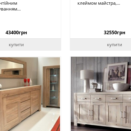
антійним
клеймом майстра,...
ванням...
43400грн
32550грн
купити
купити