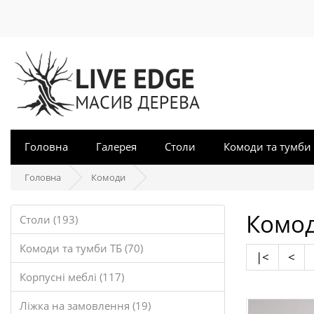
Головна
Галерея
Столи
Комоди та тумби
Головна
Комоди
Комо
Столи (193)
Комоди та тумби ТБ (70)
|<
<
Корпусні меблі (117)
Ліжка на замовлення (19)