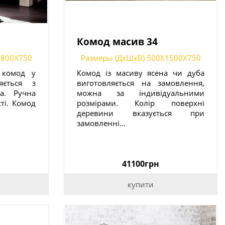
Комод масив 34
1800X750
Размеры (ДxШxВ) 500X1500X750
 комод у
Комод із масиву ясена чи дуба
яється з
виготовляється на замовлення,
а. Ручна
можна за індивідуальними
сті. Комод
розмірами. Колір поверхні
.
деревини вказується при
замовленні...
41100грн
купити