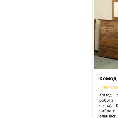
Комод 
Размеры
Комод і
роботи 
ясена).
вибрати з
олія/віск