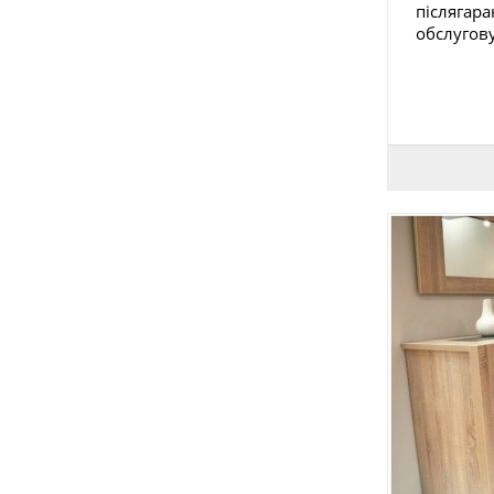
післягар
обслугову